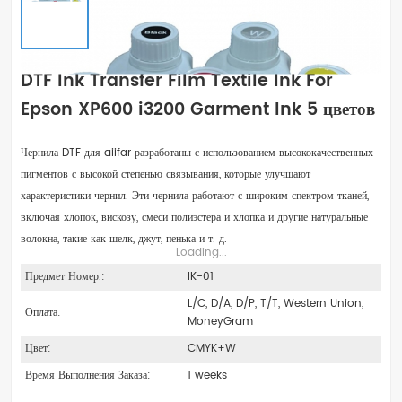
DTF Ink Transfer Film Textile Ink For
Epson XP600 i3200 Garment Ink 5 цветов
Чернила DTF для aiifar разработаны с использованием высококачественных
пигментов с высокой степенью связывания, которые улучшают
характеристики чернил. Эти чернила работают с широким спектром тканей,
включая хлопок, вискозу, смеси полиэстера и хлопка и другие натуральные
волокна, такие как шелк, джут, пенька и т. д.
Loading...
Предмет Номер.:
IK-01
L/C, D/A, D/P, T/T, Western Union,
Оплата:
MoneyGram
Цвет:
CMYK+W
Время Выполнения Заказа:
1 weeks