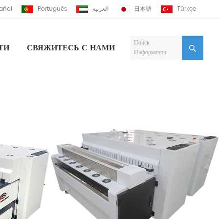
añol
Português
العربية
日本語
Türkçe
Поиск
ТИ
СВЯЖИТЕСЬ С НАМИ
Информации
осольвентный Принтер
осольвентный Принтер