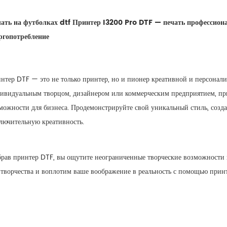
ать на футболках dtf Принтер I3200 Pro DTF — печать профессиона
ргопотребление
нтер DTF — это не только принтер, но и пионер креативной и персонализ
ивидуальным творцом, дизайнером или коммерческим предприятием, при
можности для бизнеса. Продемонстрируйте свой уникальный стиль, созд
лючительную креативность.
рав принтер DTF, вы ощутите неограниченные творческие возможности и
 творчества и воплотим ваше воображение в реальность с помощью прин