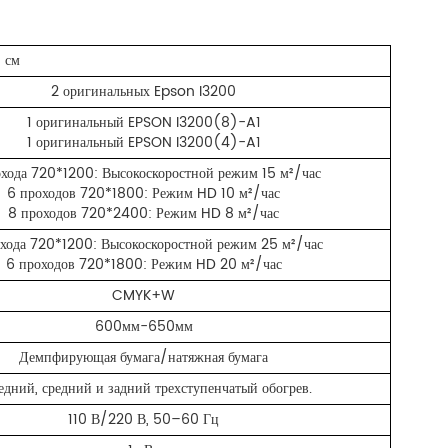
 см
2 оригинальных Epson I3200
1 оригинальный EPSON I3200(8)-A1
1 оригинальный EPSON I3200(4)-A1
охода 720*1200: Высокоскоростной режим 15 м²/час
6 проходов 720*1800: Режим HD 10 м²/час
8 проходов 720*2400: Режим HD 8 м²/час
хода 720*1200: Высокоскоростной режим 25 м²/час
6 проходов 720*1800: Режим HD 20 м²/час
CMYK+W
600мм-650мм
Демпфирующая бумага/натяжная бумага
едний, средний и задний трехступенчатый обогрев.
110 В/220 В, 50–60 Гц