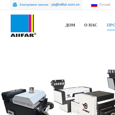
Электронное письмо :
yb@aiifar.com.cn
Русский
ДОМ
О НАС
ПР