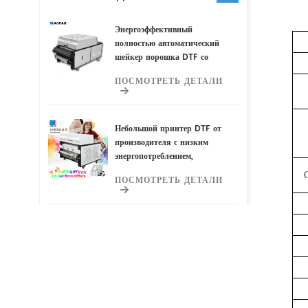
Энергоэффективный
полностью автоматический
шейкер порошка DTF со
скрытым очистителем
ПОСМОТРЕТЬ ДЕТАЛИ
воздуха
Небольшой принтер DTF от
производителя с низким
энергопотреблением,
включающий полностью
ПОСМОТРЕТЬ ДЕТАЛИ
автоматический
порошковый шейкер DTF и
скрытый очиститель
воздуха для оптимальной
Полностью автоматический
работы.
небольшой принтер DTF с
низким энергопотреблением
и экономией места у
ПОСМОТРЕТЬ ДЕТАЛИ
производителя Шейкер для
порошка DTF и скрытый