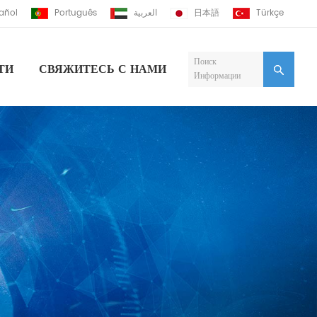
añol
Português
العربية
日本語
Türkçe
Поиск
ТИ
СВЯЖИТЕСЬ С НАМИ
Информации
осольвентный Принтер
осольвентный Принтер