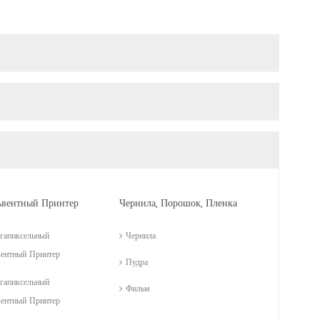
ьвентный Принтер
Чернила, Порошок, Пленка
гапиксельный
Чернила
вентный Принтер
Пудра
гапиксельный
Фильм
вентный Принтер