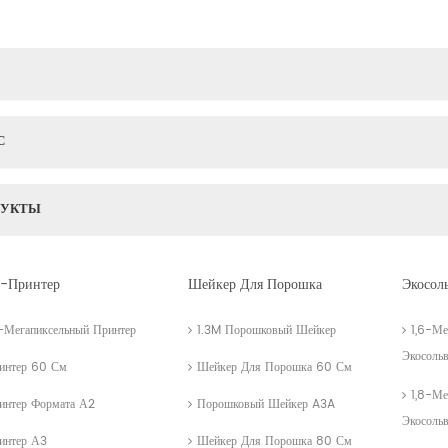
С
ДУКТЫ
-Принтер
Шейкер Для Порошка
Экосол
3-Мегапиксельный Принтер
1.3M Порошковый Шейкер
1,6-Ме
Экосоль
интер 60 См
Шейкер Для Порошка 60 См
1,8-Ме
интер Формата А2
Порошковый Шейкер A3A
Экосоль
интер А3
Шейкер Для Порошка 80 См