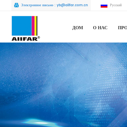
Электронное письмо :
yb@aiifar.com.cn
Русский
ДОМ
О НАС
ПР