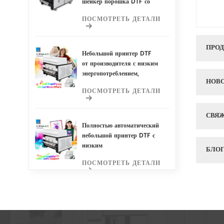
шейкер порошка DTF со
скрытым очистителем
ПОСМОТРЕТЬ ДЕТАЛИ
воздуха
ПРО
Небольшой принтер DTF
от производителя с низким
энергопотреблением,
НОВ
включающий полностью
ПОСМОТРЕТЬ ДЕТАЛИ
автоматический
порошковый шейкер DTF и
скрытый очиститель
СВЯЖ
воздуха для оптимальной
Полностью автоматический
работы.
небольшой принтер DTF с
низким
БЛО
энергопотреблением и
ПОСМОТРЕТЬ ДЕТАЛИ
экономией места у
производителя Шейкер для
порошка DTF и скрытый
очиститель воздуха
Небольшой принтер DTF
поставщика-
производителя Низкое