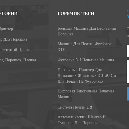
ЕГОРИИ
ГОРЯЧИЕ ТЕГИ
Большая Машина Для Взбивания
ринтер
С
Порошка
п
р Для Порошка
Машина Для Печати Футболок
львентный Принтер
DTF
ла, Порошок, Пленка
Футболка Dtf Печатная Машина
Пленочный Принтер Для
Домашних Животных Dtf 60 См
Для Печати На Футболках
Цифровая Текстильная Печатная
Машина
Система Печати Dtf
Автоматический Шейкер И
Сушилка Для Порошка