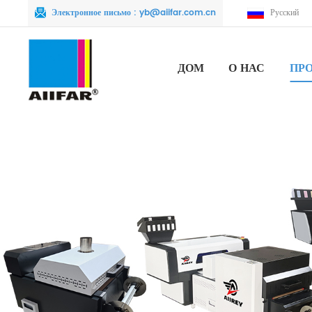
Электронное письмо :
yb@aiifar.com.cn
Русский
ДОМ
О НАС
ПР