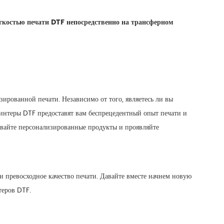
гкостью печати DTF непосредственно на трансферном
ированной печати. Независимо от того, являетесь ли вы
нтеры DTF предоставят вам беспрецедентный опыт печати и
авайте персонализированные продукты и проявляйте
 превосходное качество печати. Давайте вместе начнем новую
теров DTF.