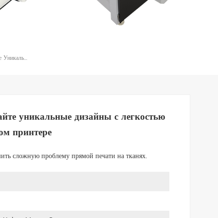
Печатная Машина Для Футболок — Создавайте Уникальные Дизайны С Легкостью Печати DTF Непосредственно На Трансферном Принтере
айте уникальные дизайны с легкостью
ом принтере
ить сложную проблему прямой печати на тканях.