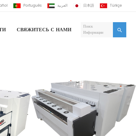
añol
Português
العربية
日本語
Türkçe
Поиск
ТИ
СВЯЖИТЕСЬ С НАМИ
Информации
осольвентный Принтер
осольвентный Принтер