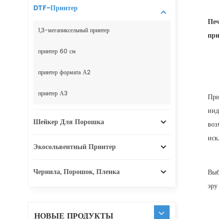
DTF-Принтер
Печ
1,3-мегапиксельный принтер
при
принтер 60 см
принтер формата А2
принтер А3
При
инд
Шейкер Для Порошка
воз
иск
Экосольвентный Принтер
Чернила, Порошок, Пленка
Выб
эру
НОВЫЕ ПРОДУКТЫ