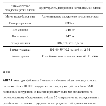
Автоматическое
Предотвратить деформацию нагревательной пленки
замедление резки пленки
Метод пылеобразования
Автоматическое определение постоянного веса
Размер кормления
630мм
Вес машины
240 кг
Вес упаковки
347 кг
Размер машины
186,5*107*105,5 см
Размер упаковки
193*114,5*110,5 см куб. м: 2,44
Конфигурация
С двойными очистителями дыма All-in-one
О нас
AIIFAR
имеет две фабрики в Гуаначжоу и Фошане, общая площадь которых
составляет более 10 000 квадратных метров, и у нас работает более 250
постоянных сотрудников. В компании работает более 50 специалистов по
послепродажному обслуживанию и более 30 специалистов по исследованиям и
разработкам. Несколько сотрудников послепродажного обслуживания имеют