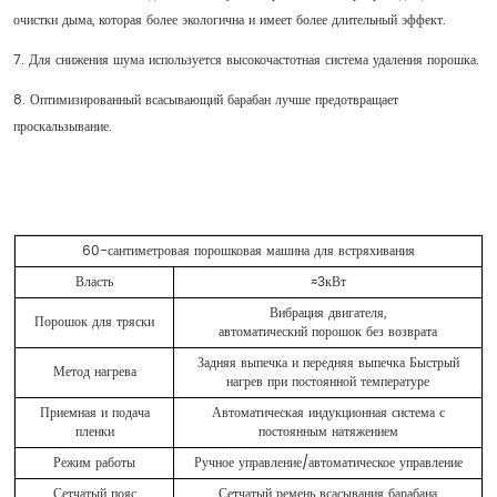
очистки дыма, которая более экологична и имеет более длительный эффект.
7. Для снижения шума используется высокочастотная система удаления порошка.
8. Оптимизированный всасывающий барабан лучше предотвращает
проскальзывание.
60-сантиметровая порошковая машина для встряхивания
Власть
≈3кВт
Вибрация двигателя,
Порошок для тряски
автоматический порошок без возврата
Задняя выпечка и передняя выпечка Быстрый
Метод нагрева
нагрев при постоянной температуре
Приемная и подача
Автоматическая индукционная система с
пленки
постоянным натяжением
Режим работы
Ручное управление/автоматическое управление
Сетчатый пояс
Сетчатый ремень всасывания барабана