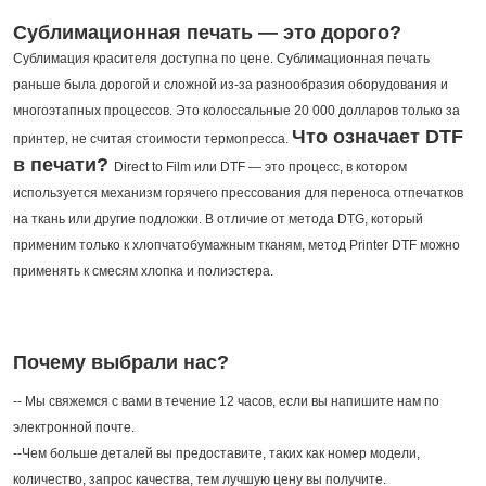
Сублимационная печать — это дорого?
Сублимация красителя доступна по цене. Сублимационная печать
раньше была дорогой и сложной из-за разнообразия оборудования и
многоэтапных процессов. Это колоссальные 20 000 долларов только за
Что означает DTF
принтер, не считая стоимости термопресса.
в печати?
Direct to Film или DTF — это процесс, в котором
используется механизм горячего прессования для переноса отпечатков
на ткань или другие подложки.
В отличие от метода DTG, который
применим только к хлопчатобумажным тканям, метод Printer DTF можно
применять к смесям хлопка и полиэстера.
Почему выбрали нас?
-- Мы свяжемся с вами в течение 12 часов, если вы напишите нам по
электронной почте.
--Чем больше деталей вы предоставите, таких как номер модели,
количество, запрос качества, тем лучшую цену вы получите.