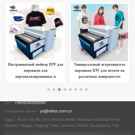
Настраиваемый шейкер DTF для
Универсальный встряхиватель
ю
порошков для
порошков DTF для печати на
персонализированных и
различных поверхностях
уникальных отпечатков
ПОСМОТРЕТЬ ДЕТАЛИ
ПОСМОТРЕТЬ ДЕТАЛИ
Тел. :
+8615015588080
Электронное письмо :
yb@aiifar.com.cn
Адрес : Room 119, No. 13-1, Xincun Street, Gaosha Industrial Zone,
Gaosha Village, Dagang Town, Nansha District, Guangzhou City